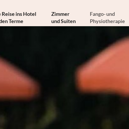
 Reise ins Hotel
Zimmer
Fango- und
den Terme
und Suiten
Physiotherapie
hte und Kunstschätze
Angebote
Fangotherapie
diterrane Küche
Inklusivleistungen
Thermaltherapien
altige Philosophie
Infos von A bis Z
Medizinische Therap
Newsletter
Galerie
Physiater
erreichen Sie uns
Videos
Physiotherapie
Buchung
Hydrokinesiotherap
Anfrage
Therapieanfrage
Geschenkgutscheine