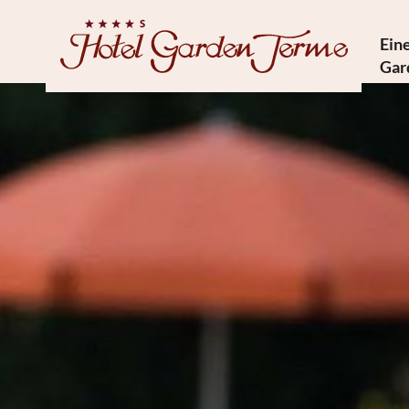
Eine
Gar
Geschic
Me
Nachh
So 