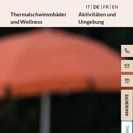
IT
DE
FR
EN
Thermalschwimmbäder
Aktivitäten und
und Wellness
Umgebung
Wasser und Thermalschwimmbäder
Gesundheitsseminare
Sauna und Dampfbad
Veranstaltungen
ien
Burma-Ruheraum
Golf und Radfahren
Bewegung
Kunst und Kultur
Massagen und Beauty
ie
Spa Day
ANGEBOTE