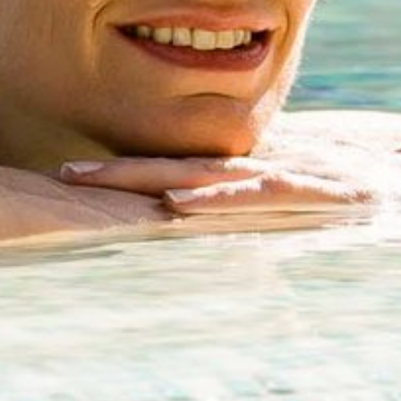
sletteranmeldung
Anrede
Familie
Herr
Frau
Vorname
Nachname*