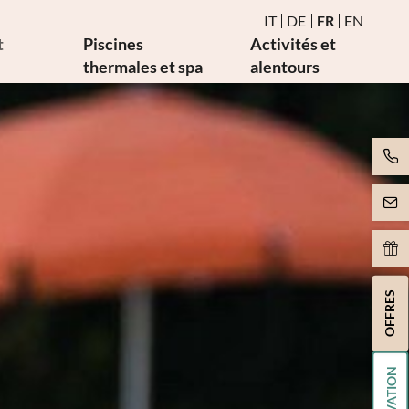
IT
DE
FR
EN
t
Piscines
Activités et
thermales et spa
alentours
ie
Eau et piscines thermales
Événements
males
Sauna et bain de vapeur
Golf et vélo
cales
Espace birman de détente
Art et culture
Mouvement
pie
Massages et esthétique
rapie
Spa Day
rapie
OFFRES