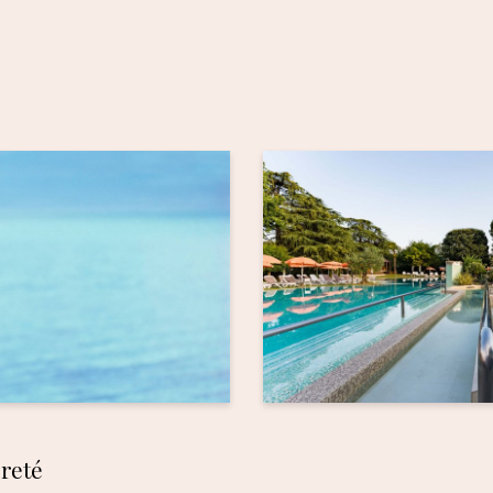
èreté