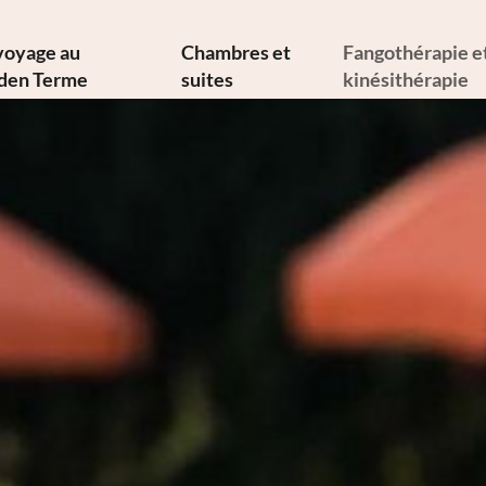
voyage au
Chambres et
Fangothérapie e
den Terme
suites
kinésithérapie
s d’histoire et d’art
Offres
Fangothérap
ne méditerranéenne
Services inclus
Thérapies ther
losophie durable
Infos de A à Z
Thérapies médi
Newsletter
Galerie d’images
Physiatre
ent nous joindre
Vidéos
Physiothéra
Réservation
Hydrokinésithé
Demande
Demande de thé
Bons cadeaux