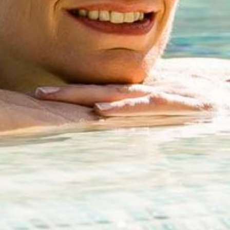
cription à la newsletter
Titre
Famille
Monsieur
Madame
Prénom
Nom de famille*