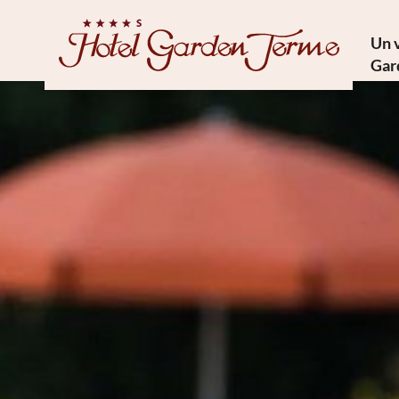
Un 
Gar
Trésor
Cuisi
Phi
Comm