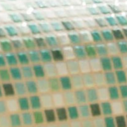
E-mail*
Accord au marketing*
*champs obligatoires
Envoyer