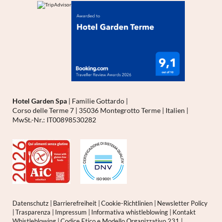
Hotel Garden Spa
|
Familie Gottardo
|
Corso delle Terme 7
|
35036 Montegrotto Terme
|
Italien
|
MwSt.-Nr.: IT00898530282
Datenschutz
|
Barrierefreiheit
|
Cookie-Richtlinien
|
Newsletter Policy
|
Trasparenza
|
Impressum
|
Informativa whistleblowing
|
Kontakt
Whistleblowing
|
Codice Etico e Modello Organizzativo 231
|