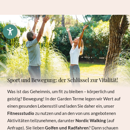
Familie
Herr
Frau
Vorname
Nachname*
E-Mail*
Einwilligung Marketing*
Sport und Bewegung: der Schlüssel zur Vitalität!
*Pflichtfelder
Was ist das Geheimnis, um fit zu bleiben – körperlich und
Anfragen
geistig? Bewegung! In der Garden Terme legen wir Wert auf
einen gesunden Lebensstil und laden Sie daher ein, unser
Fitnessstudio
zu nutzen und an den von uns angebotenen
Aktivitäten teilzunehmen, darunter
Nordic Walking
(auf
Anfrage). Sie lieben
Golfen und Radfahren
? Dann schauen