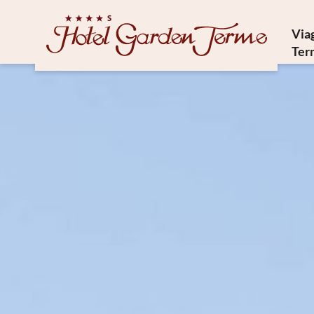
Via
Ter
St
Cu
F
C