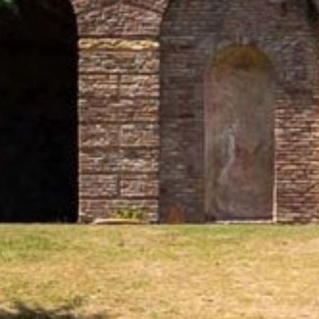
E-mail*
Consenso marketing*
*campi obbligatori
Invia