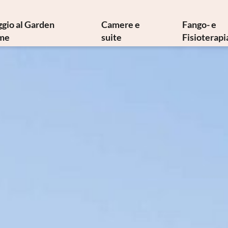
ggio al Garden
Camere e
Fango- e
me
suite
Fisioterapi
oria e tesori d’arte
Offerte
Fangot
cina mediterranea
Servizi inclusi
Terapie 
ilosofia sostenibile
Info dalla A alla Z
Terapie 
Newsletter
Galleria immagini
Fisia
ome raggiungerci
Video
Fisiote
Prenotazione
Idrokines
Richiesta
Convenzi
Buoni regalo
Richiesta