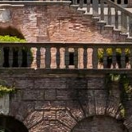
istrazione alla newsletter
Titolo
Famiglia
Signor
Signora
Nome
Cognome*