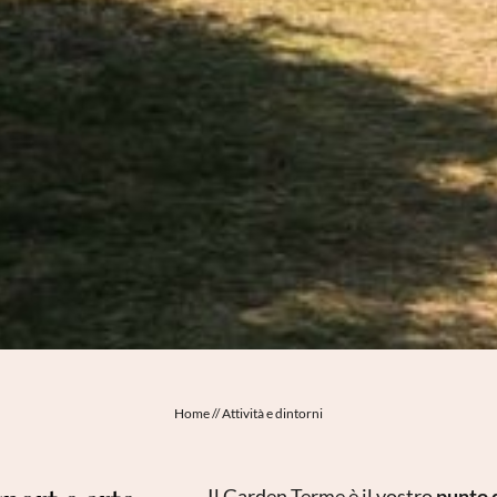
Home
//
Attività e dintorni
Il Garden Terme è il vostro
punto 