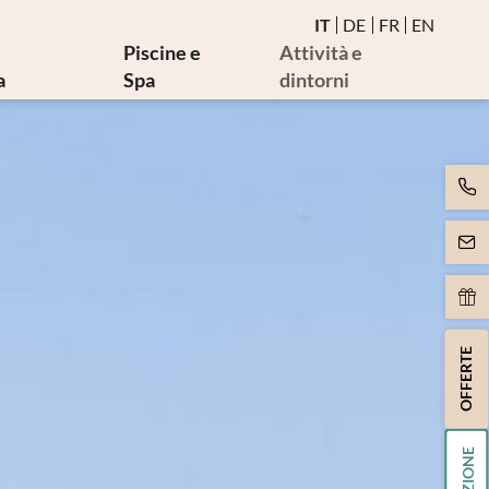
IT
DE
FR
EN
Piscine e
Attività e
a
Spa
dintorni
erapia
Acqua e piscine termali
Seminari salutistici
termali
Sauna e bagno vapore
Eventi
mediche
Area relax birmana
Golf e bike
tra
Movimento
Arte e cultura
rapia
Massaggi ed estetica
iterapia
Spa Day
oni ASL
OFFERTE
 terapia