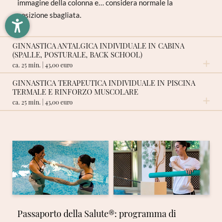
immagine della colonna e… considera normale la
posizione sbagliata.
Nome
Cognome*
GINNASTICA ANTALGICA INDIVIDUALE IN CABINA
E-mail*
(SPALLE, POSTURALE, BACK SCHOOL)
ca. 25 min. | 43,00 euro
GINNASTICA TERAPEUTICA INDIVIDUALE IN PISCINA
Consenso marketing*
TERMALE E RINFORZO MUSCOLARE
RICHIESTA NON VINCOLANTE
ca. 25 min. | 43,00 euro
*campi obbligatori
RICHIESTA NON VINCOLANTE
Invia
Passaporto della Salute®: programma di