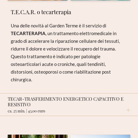
profondo, si avvale di leggerissime mobilizzazioni, che
T.E.C.A.R. o tecarterapia
localizzate principalmente nella regione tra il cranio e il
sacro, hanno lo scopo di rilevare le alterazioni e correggerle,
Una delle novità al Garden Terme è il servizio di
ripristinando il ritmo cranio sacrale.
TECARTERAPIA
, un trattamento elettromedicale in
grado di accelerare la riparazione cellulare dei tessuti,
RICHIESTA NON VINCOLANTE
ridurre il dolore e velocizzare il recupero del trauma.
Questo trattamento è indicato per patologie
osteoarticolari acute o croniche, quali tendiniti,
distorsioni, osteoporosi o come riabilitazione post
chirurgica.
TECAR-TRASFERIMENTO ENERGETICO CAPACITIVO E
RESISTIVO
ca. 25 min. | 43,00 euro
RICHIESTA NON VINCOLANTE