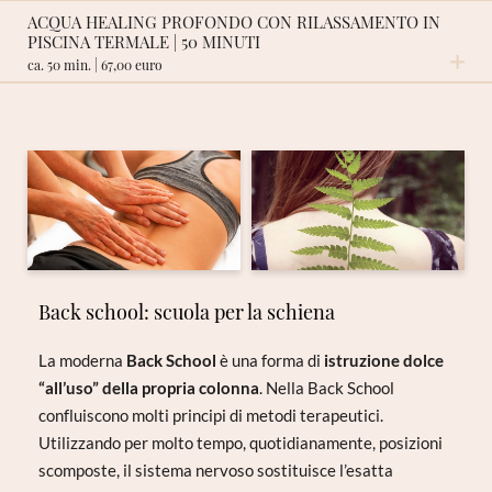
ACQUA HEALING PROFONDO CON RILASSAMENTO IN
PISCINA TERMALE | 50 MINUTI
RICHIESTA NON VINCOLANTE
ca. 50 min. | 67,00 euro
RICHIESTA NON VINCOLANTE
Back school: scuola per la schiena
Registrazione alla newsletter
La moderna
Back School
è una forma di
istruzione dolce
“all’uso” della propria colonna
. Nella Back School
confluiscono molti principi di metodi terapeutici.
Titolo
Utilizzando per molto tempo, quotidianamente, posizioni
Famiglia
Signor
Signora
scomposte, il sistema nervoso sostituisce l’esatta