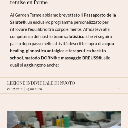
remise en forme
Al
Garden Terme
abbiamo brevettato il
Passaporto della
Salute®
, un esclusivo programma personalizzato per
ritrovare l’equilibrio tra corpo e mente. Affidatevi alla
competenza del nostro
team salutistico
, che vi seguirà
passo dopo passo nelle attività descritte sopra di
acqua
healing
,
ginnastica antalgica e terapeutica back to
school
,
metodo DORN®
e
massaggio BREUSS®
, alle
quali si aggiungono anche:
LEZIONE INDIVIDUALE DI NUOTO
ca. 25 min. | 43,00 euro
RICHIESTA NON VINCOLANTE