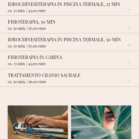
IDROCHINESITERAPIA IN PISCINA TERMALE, 25 MIN
ca. 25 min. | 43,00 euro
FISIOTERAPIA, 50 MIN
RICHIESTA NON VINCOLANTE
ca. 50 min. | 67,00 euro
IDROCHINESITERAPIA IN PISCINA TERMALE, 50 MIN
RICHIESTA NON VINCOLANTE
ca. 50 min. | 67,00 euro
FISIOTERAPIA IN CABINA
RICHIESTA NON VINCOLANTE
ca. 25 min. | 43,00 euro
TRATTAMENTO CRANIO SACRALE
RICHIESTA NON VINCOLANTE
ca. 50 min. | 66,00 euro
Questa terapia delicata nasce dalla scoperta del ritmo
cranio sacrale, un impercettibile movimento che coinvolge le
ossa del cranio e la colonna vertebrale fino all’osso sacro. Se
questo movimento viene alterato in seguito a traumi fisici o
emotivi, provoca disturbi come insonnia, ansia, depressioni,
problemi posturali, emicrania, sciatalgie, dolori cervicali,
dorsali e lombari. Una tecnica dolce per un contatto