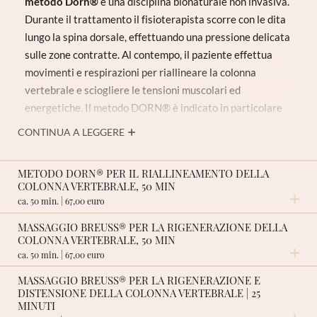
metodo Dorn®
è una disciplina bionaturale non invasiva.
Durante il trattamento il fisioterapista scorre con le dita
lungo la spina dorsale, effettuando una pressione delicata
sulle zone contratte. Al contempo, il paziente effettua
movimenti e respirazioni per riallineare la colonna
vertebrale e sciogliere le tensioni muscolari ed
energetiche. Il metodo DORN® è indicato in particolare
per patologie del rachide, lombosciatalgia, discopatia,
CONTINUA A LEGGERE
atteggiamento scoliotico e dolori articolari.
Vi consigliamo di associare il metodo DORN® al
METODO DORN® PER IL RIALLINEAMENTO DELLA
COLONNA VERTEBRALE, 50 MIN
massaggio BREUSS®
alla colonna vertebrale.
ca. 50 min. | 67,00 euro
MASSAGGIO BREUSS® PER LA RIGENERAZIONE DELLA
COLONNA VERTEBRALE, 50 MIN
RICHIESTA NON VINCOLANTE
ca. 50 min. | 67,00 euro
MASSAGGIO BREUSS® PER LA RIGENERAZIONE E
DISTENSIONE DELLA COLONNA VERTEBRALE | 25
RICHIESTA NON VINCOLANTE
MINUTI