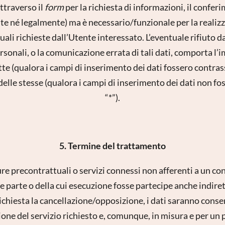
ttraverso il
form
per la richiesta di informazioni, il confe
e né legalmente) ma è necessario/funzionale per la realiz
ali richieste dall’Utente interessato. L’eventuale rifiuto da
personali, o la comunicazione errata di tali dati, comporta l
tte (qualora i campi di inserimento dei dati fossero contrass
elle stesse (qualora i campi di inserimento dei dati non fo
“*”).
5. Termine del trattamento
re precontrattuali o servizi connessi non afferenti a un con
se parte o della cui esecuzione fosse partecipe anche indir
chiesta la cancellazione/opposizione, i dati saranno conser
ione del servizio richiesto e, comunque, in misura e per un