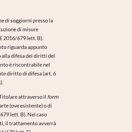
ne di soggiorni presso la
ecuzione di misure
E 2016/679 lett. B).
mento riguarda appunto
lla difesa dei diritti del
ento è riscontrabile nel
e diritto di difesa (art. 6
).
Titolare attraverso il
form
arte (ove esistente) o di
679 lett. B). Nel caso
ti, il trattamento avverrà
16/679 lett. F).