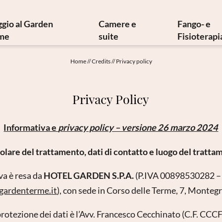
ggio al Garden
Camere e
Fango- e
me
suite
Fisioterapi
oria e tesori d’arte
Offerte
Fangot
Home
//
Credits
//
Privacy policy
cina mediterranea
Servizi inclusi
Terapie 
ilosofia sostenibile
Info dalla A alla Z
Terapie 
Privacy Policy
Newsletter
Galleria immagini
Fisia
ome raggiungerci
Video
Fisiote
Informativa e
privacy policy – versione 26 marzo 2024
Prenotazione
Idrokines
Richiesta
Convenzi
tolare del trattamento, dati di contatto e luogo del tratt
Buoni regalo
Richiesta
va è resa da
HOTEL GARDEN S.P.A.
(P.IVA 00898530282 
gardenterme.
it
),
con sede in Corso delle Terme, 7, Monteg
 protezione dei dati è l’Avv. Francesco Cecchinato (C.F