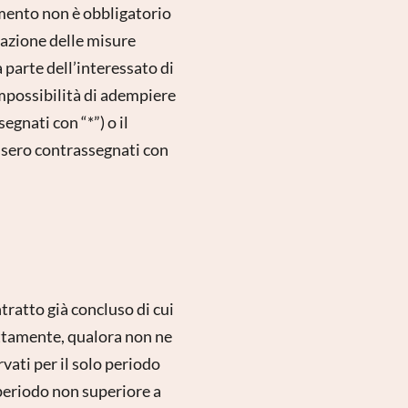
rimento non è obbligatorio
zazione delle misure
 parte dell’interessato di
’impossibilità di adempiere
egnati con “*”) o il
ssero contrassegnati con
tratto già concluso di cui
ettamente, qualora non ne
vati per il solo periodo
 periodo non superiore a