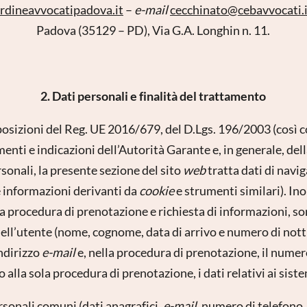
rdineavvocatipadova.
it
–
e-mail
cecchinato@
cebavvocati.
Padova (35129 – PD), Via G.A. Longhin n. 11.
2. Dati personali e finalità del trattamento
sposizioni del Reg. UE 2016/679, del D.Lgs. 196/2003 (così 
nti e indicazioni dell’Autorità Garante e, in generale, del
rsonali, la presente sezione del sito
web
tratta dati di navig
re informazioni derivanti da
cookie
e strumenti similari). Ino
a procedura di prenotazione e richiesta di informazioni, so
 dell’utente (nome, cognome, data di arrivo e numero di nott
indirizzo
e-mail
e, nella procedura di prenotazione, il numero
o alla sola procedura di prenotazione, i dati relativi ai sis
ersonali comuni (dati anagrafici,
e-mail
, numero di telefono,