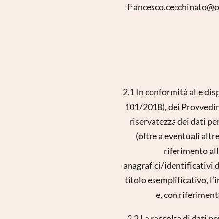
francesco.cecchinato@
o
2.1 In conformità alle di
101/2018), dei Provvedime
riservatezza dei dati pe
(oltre a eventuali alt
riferimento all
anagrafici/identificativi
titolo esemplificativo, l’
e, con riferiment
2.2 La raccolta di dati p