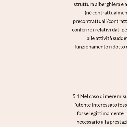
struttura alberghiera e a
(né contrattualment
precontrattuali/contrattu
conferire i relativi dati 
alle attività sudde
funzionamento ridotto d
5.1 Nel caso di mere misu
l’utente Interessato fos
fosse legittimamente ri
necessario alla prestaz