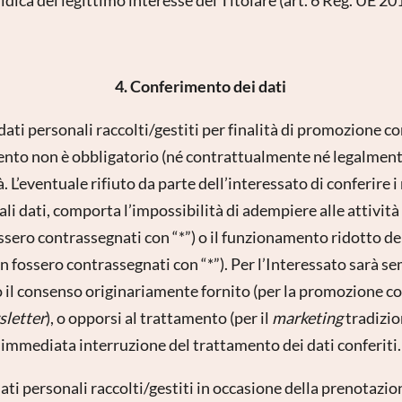
E-mail*
Consenso marketing*
4. Conferimento dei dati
*campi obbligatori
dati personali raccolti/gestiti per finalità di promozione 
Invia
mento non è obbligatorio (né contrattualmente né legalment
. L’eventuale rifiuto da parte dell’interessato di conferire i 
li dati, comporta l’impossibilità di adempiere alle attivit
ssero contrassegnati con “*”) o il funzionamento ridotto de
n fossero contrassegnati con “*”). Per l’Interessato sarà s
il consenso originariamente fornito (per la promozione co
sletter
), o opporsi al trattamento (per il
marketing
tradizi
immediata interruzione del trattamento dei dati conferiti.
ati personali raccolti/gestiti in occasione della prenotazio