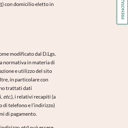
PRENOTAZIONE
it
) con domicilio eletto in
come modificato dal D.Lgs.
la normativa in materia di
azione e utilizzo del sito
ltre, in particolare con
no trattati dati
i,
etc.
), i relativi recapiti (a
 di telefono e l’indirizzo)
temi di pagamento.
 indirizzo
etc
) può essere