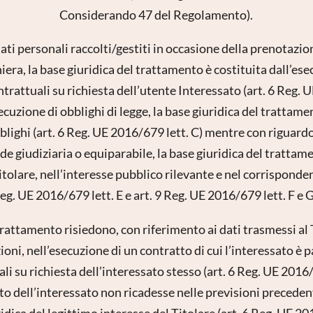
Considerando 47 del Regolamento).
ati personali raccolti/gestiti in occasione della prenotazio
iera, la base giuridica del trattamento è costituita dall’es
trattuali su richiesta dell’utente Interessato (art. 6 Reg. U
cuzione di obblighi di legge, la base giuridica del tratta
lighi (art. 6 Reg. UE 2016/679 lett. C) mentre con riguardo a
sede giudiziaria o equiparabile, la base giuridica del trattam
istrazione alla newsletter
tolare, nell’interesse pubblico rilevante e nel corrispondent
eg. UE 2016/679 lett. E e art. 9 Reg. UE 2016/679 lett. F e G
Titolo
 trattamento risiedono, con riferimento ai dati trasmessi al 
Famiglia
Signor
Signora
ioni, nell’esecuzione di un contratto di cui l’interessato è p
i su richiesta dell’interessato stesso (art. 6 Reg. UE 2016/
Nome
Cognome*
tto dell’interessato non ricadesse nelle previsioni preceden
idica del legittimo interesse del Titolare (art. 6 Reg. UE 20