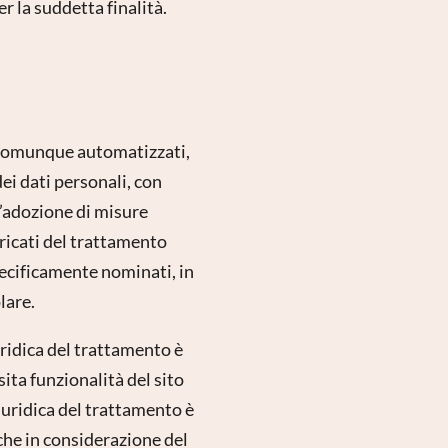
er la suddetta finalità.
 o comunque automatizzati,
ei dati personali, con
l’adozione di misure
aricati del trattamento
pecificamente nominati, in
lare.
ridica del trattamento è
sita funzionalità del sito
iuridica del trattamento è
nche in considerazione del