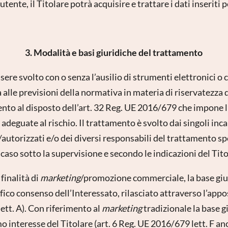
nte, il Titolare potrà acquisire e trattare i dati inseriti p
3. Modalità e basi giuridiche del trattamento
sere svolto con o senza l’ausilio di strumenti elettronici
alle previsioni della normativa in materia di riservatezza d
ento al disposto dell’art. 32 Reg. UE 2016/679 che impone 
adeguate al rischio. Il trattamento è svolto dai singoli inc
utorizzati e/o dei diversi responsabili del trattamento s
 caso sotto la supervisione e secondo le indicazioni del Tito
finalità di
marketing
/promozione commerciale, la base giu
fico consenso dell’Interessato, rilasciato attraverso l’appo
ett. A). Con riferimento al
marketing
tradizionale la base g
mo interesse del Titolare (art. 6 Reg. UE 2016/679 lett. F a