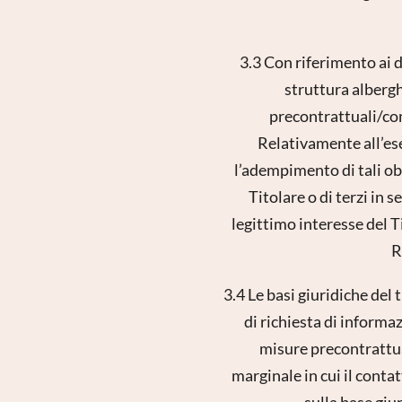
3.3 Con riferimento ai d
struttura albergh
precontrattuali/con
Relativamente all’ese
l’adempimento di tali obb
Titolare o di terzi in 
Reg
legittimo interesse del Ti
R
3.4 Le basi giuridiche del
di richiesta di informaz
misure precontrattual
marginale in cui il conta
sulla base giur