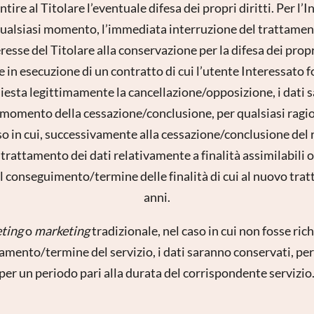
tire al Titolare l’eventuale difesa dei propri diritti. Per l’
 qualsiasi momento, l’immediata interruzione del trattament
esse del Titolare alla conservazione per la difesa dei propri 
in esecuzione di un contratto di cui l’utente Interessato f
hiesta legittimamente la cancellazione/opposizione, i dati 
l momento della cessazione/conclusione, per qualsiasi ragi
so in cui, successivamente alla cessazione/conclusione del 
trattamento dei dati relativamente a finalità assimilabili o
l conseguimento/termine delle finalità di cui al nuovo trat
anni.
ting
o
marketing
tradizionale, nel caso in cui non fosse ric
amento/termine del servizio, i dati saranno conservati, per 
per un periodo pari alla durata del corrispondente servizio