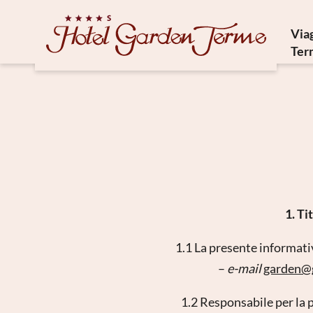
Via
Ter
St
Cu
F
C
1. Ti
1.1 La presente informati
–
e-mail
garden@
1.2 Responsabile per la