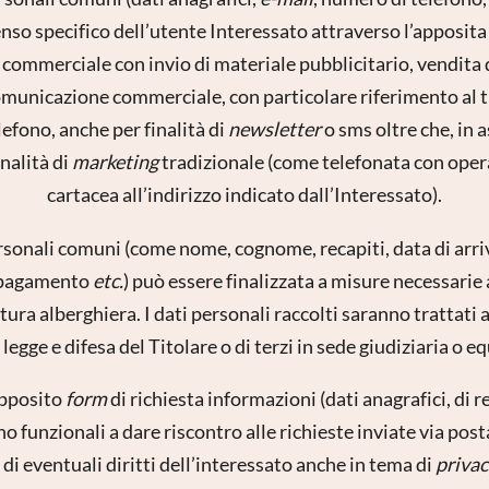
nso specifico dell’utente Interessato attraverso l’apposita 
 commerciale con invio di materiale pubblicitario, vendita
omunicazione commerciale, con particolare riferimento al t
efono, anche per finalità di
newsletter
o sms oltre che, in 
inalità di
marketing
tradizionale (come telefonata con opera
cartacea all’indirizzo indicato dall’Interessato).
ersonali comuni (come nome, cognome, recapiti, data di arri
di pagamento
etc.
) può essere finalizzata a misure necessarie
ura alberghiera. I dati personali raccolti saranno trattati 
 legge e difesa del Titolare o di terzi in sede giudiziaria o e
’apposito
form
di richiesta informazioni (dati anagrafici, di r
no funzionali a dare riscontro alle richieste inviate via post
o di eventuali diritti dell’interessato anche in tema di
privac