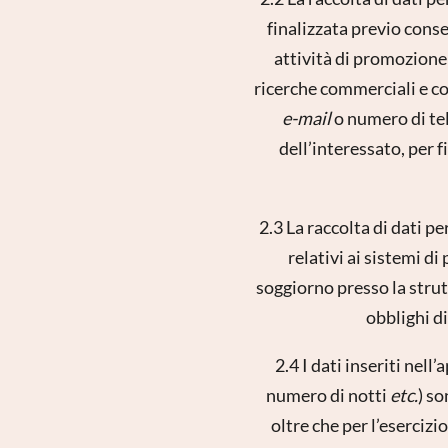
finalizzata previo conse
attività di promozione
ricerche commerciali e c
e-mail
o numero di tel
dell’interessato, per f
2.3 La raccolta di dati p
relativi ai sistemi 
soggiorno presso la strutt
obblighi di
2.4 I dati inseriti nell
numero di notti
etc.
) so
oltre che per l’esercizi