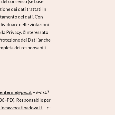
 del consenso (se base
ione dei dati trattati in
rattamento dei dati. Con
ndividuare delle violazioni
lla Privacy. L’Interessato
 Protezione dei Dati (anche
ompleta dei responsabili
denterme@pec.it
–
e-mail
36 -PD). Responsabile per
ineavvocatipadova.it
–
e-