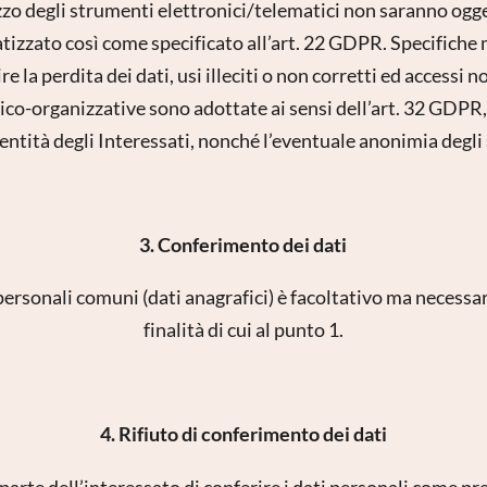
ezzo degli strumenti elettronici/telematici non saranno og
zato così come specificato all’art. 22 GDPR. Specifiche 
 la perdita dei dati, usi illeciti o non corretti ed accessi n
ico-organizzative sono adottate ai sensi dell’art. 32 GDPR, 
dentità degli Interessati, nonché l’eventuale anonimia degli 
3. Conferimento dei dati
istrazione alla newsletter
personali comuni (dati anagrafici) è facoltativo ma necessari
Titolo
finalità di cui al punto 1.
Famiglia
Signor
Signora
Nome
Cognome*
4. Rifiuto di conferimento dei dati
 parte dell’interessato di conferire i dati personali come pre