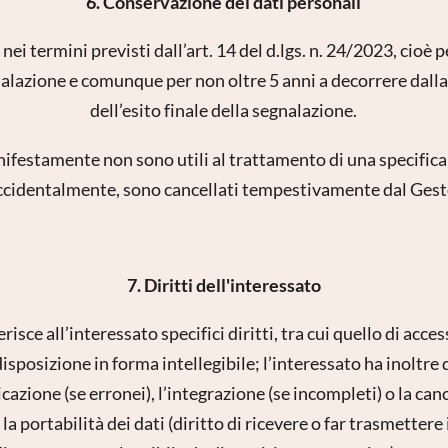
6. Conservazione dei dati personali
nei termini previsti dall’art. 14 del d.lgs. n. 24/2023, cioè 
alazione e comunque per non oltre 5 anni a decorrere dall
dell’esito finale della segnalazione.
anifestamente non sono utili al trattamento di una specific
i accidentalmente, sono cancellati tempestivamente dal Gest
7. Diritti dell'interessato
isce all’interessato specifici diritti, tra cui quello di acces
disposizione in forma intellegibile; l’interessato ha inoltre 
icazione (se erronei), l’integrazione (se incompleti) o la canc
 la portabilità dei dati (diritto di ricevere o far trasmettere i