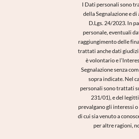
I Dati personali sono tr
della Segnalazione e d
D.Lgs. 24/2023. In par
personale, eventuali dati
raggiungimento delle final
trattati anche dati giudizia
è volontario e l’Intere
Segnalazione senza comun
sopra indicate. Nel cas
personali sono trattati su
231/01), e del legitt
prevalgano gli interessi o 
di cui sia venuto a conosc
per altre ragioni, n