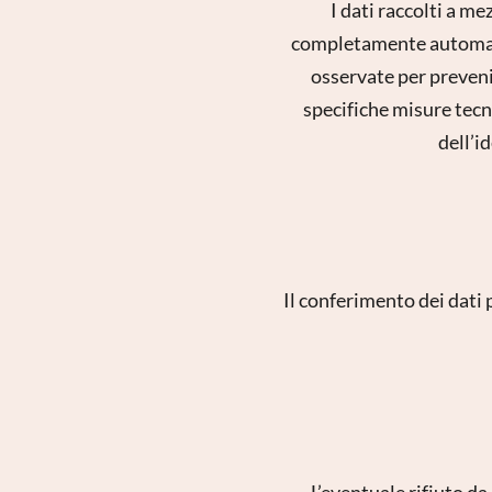
I dati raccolti a m
completamente automatiz
osservate per prevenire
specifiche misure tecn
dell’i
Reg
Il conferimento dei dati 
L’eventuale rifiuto da