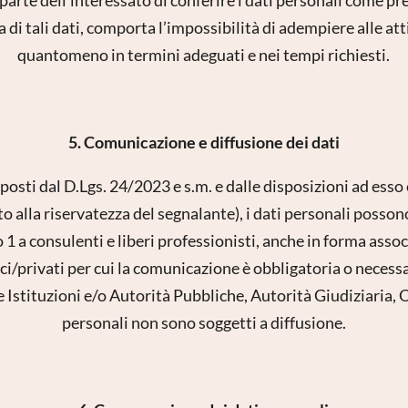
E-mail*
di tali dati, comporta l’impossibilità di adempiere alle attiv
quantomeno in termini adeguati e nei tempi richiesti.
Consenso marketing*
*campi obbligatori
5. Comunicazione e diffusione dei dati
Invia
isposti dal D.Lgs. 24/2023 e s.m. e dalle disposizioni ad esso
o alla riservatezza del segnalante), i dati personali posso
to 1 a consulenti e liberi professionisti, anche in forma ass
ci/privati per cui la comunicazione è obbligatoria o neces
 Istituzioni e/o Autorità Pubbliche, Autorità Giudiziaria, Or
personali non sono soggetti a diffusione.