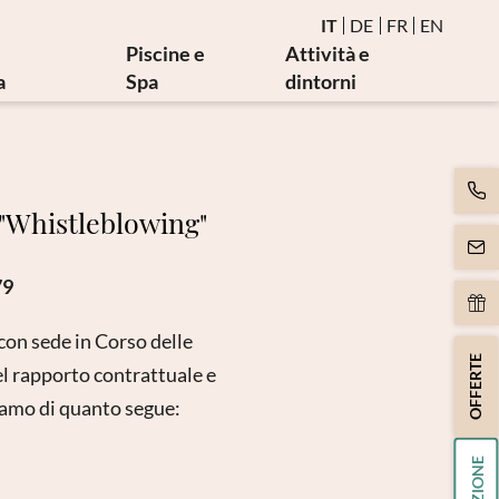
IT
DE
FR
EN
Piscine e
Attività e
a
Spa
dintorni
erapia
Acqua e piscine termali
Seminari salutistici
termali
Sauna e bagno vapore
Eventi
mediche
Area relax birmana
Golf e bike
i "Whistleblowing"
tra
Movimento
Arte e cultura
rapia
Massaggi ed estetica
79
iterapia
Spa Day
oni ASL
on sede in Corso delle
OFFERTE
 terapia
l rapporto contrattuale e
miamo di quanto segue: