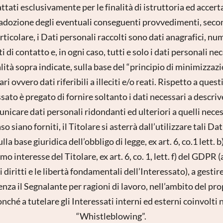
attati esclusivamente per le finalità di istruttoria ed accer
i adozione degli eventuali conseguenti provvedimenti, seco
ticolare, i Dati personali raccolti sono dati anagrafici, nu
 di contatto e, in ogni caso, tutti e solo i dati personali nec
ità sopra indicate, sulla base del “principio di minimizzazi
ri ovvero dati riferibili a illeciti e/o reati. Rispetto a ques
ssato è pregato di fornire soltanto i dati necessari a descrive
icare dati personali ridondanti ed ulteriori a quelli necessa
o siano forniti, il Titolare si asterrà dall’utilizzare tali Dati
lla base giuridica dell’obbligo di legge, ex art. 6, co.1 lett. 
imo interesse del Titolare, ex art. 6, co. 1, lett. f) del GDPR
i diritti e le libertà fondamentali dell’Interessato), a gestire 
enza il Segnalante per ragioni di lavoro, nell’ambito del pr
onché a tutelare gli Interessati interni ed esterni coinvolt
“Whistleblowing”.