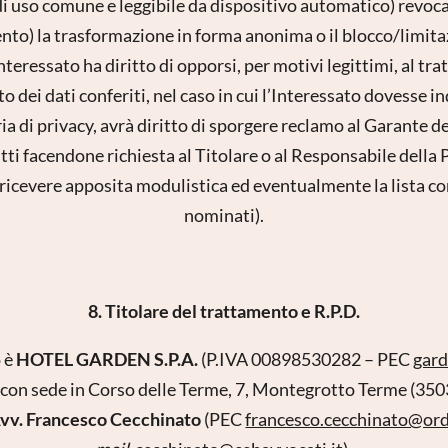
di uso comune e leggibile da dispositivo automatico) revoca
ento) la trasformazione in forma anonima o il blocco/limitaz
interessato ha diritto di opporsi, per motivi legittimi, al t
 dei dati conferiti, nel caso in cui l’Interessato dovesse i
a di privacy, avrà diritto di sporgere reclamo al Garante de
ritti facendone richiesta al Titolare o al Responsabile della
 ricevere apposita modulistica ed eventualmente la lista c
nominati).
8. Titolare del trattamento e R.P.D.
o è
HOTEL GARDEN S.P.A.
(P.IVA 00898530282 – PEC
gar
con sede in Corso delle Terme, 7, Montegrotto Terme (350
Avv. Francesco Cecchinato
(PEC
francesco.cecchinato@ord