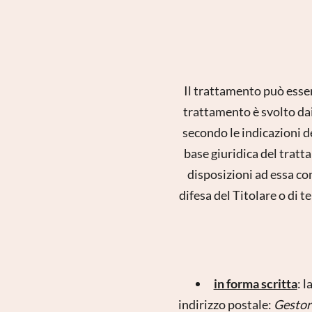
Il trattamento può esser
trattamento è svolto dai
secondo le indicazioni d
base giuridica del tratta
disposizioni ad essa co
difesa del Titolare o di t
in forma scritta
: 
indirizzo postale:
Gestor