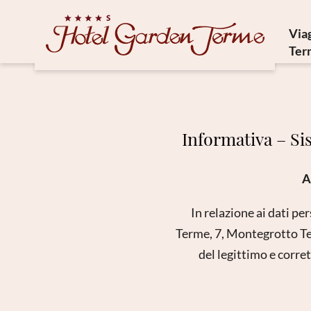
Via
Ter
St
Cu
F
Informativa – Sis
C
A
In relazione ai dati per
Terme, 7, Montegrotto Te
del legittimo e corre