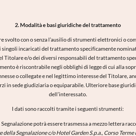
2. Modalità e basi giuridiche del trattamento
e svolto con o senza l’ausilio di strumenti elettronici o c
 singoli incaricati del trattamento specificamente nominat
el Titolare e/o dei diversi responsabili del trattamento sp
mento è riscontrabile negli obblighi di legge di cui alla sop
nnesse o collegate e nel legittimo interesse del Titolare, an
erzi in sede giudiziaria o equiparabile. Ulteriore base giuri
dell’interessato.
I dati sono raccolti tramite i seguenti strumenti:
la Segnalazione potrà essere trasmessa a mezzo lettera ra
e della Segnalazione c/o Hotel Garden S.p.a., Corso Term