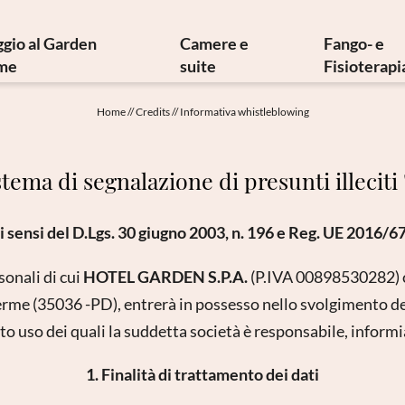
ggio al Garden
Camere e
Fango- e
me
suite
Fisioterapi
oria e tesori d’arte
Offerte
Fangot
Home
//
Credits
//
Informativa whistleblowing
cina mediterranea
Servizi inclusi
Terapie 
ilosofia sostenibile
Info dalla A alla Z
Terapie 
tema di segnalazione di presunti illecit
Newsletter
Galleria immagini
Fisia
ome raggiungerci
Video
Fisiote
i sensi del D.Lgs. 30 giugno 2003, n. 196 e Reg. UE 2016/6
Prenotazione
Idrokines
Richiesta
Convenzi
sonali di cui
HOTEL GARDEN S.P.A.
(P.IVA 00898530282) c
Buoni regalo
Richiesta
rme (35036 -PD), entrerà in possesso nello svolgimento de
tto uso dei quali la suddetta società è responsabile, infor
1. Finalità di trattamento dei dati