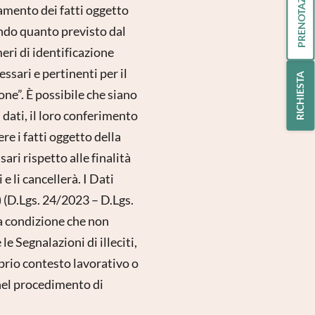
PRENOTAZIONE
tamento dei fatti oggetto
ndo quanto previsto dal
meri di identificazione
essari e pertinenti per il
RICHIESTA
one”. È possibile che siano
ti dati, il loro conferimento
re i fatti oggetto della
ri rispetto alle finalità
 e li cancellerà. I Dati
b) (D.Lgs. 24/2023 – D.Lgs.
 (a condizione che non
le Segnalazioni di illeciti,
oprio contesto lavorativo o
i nel procedimento di