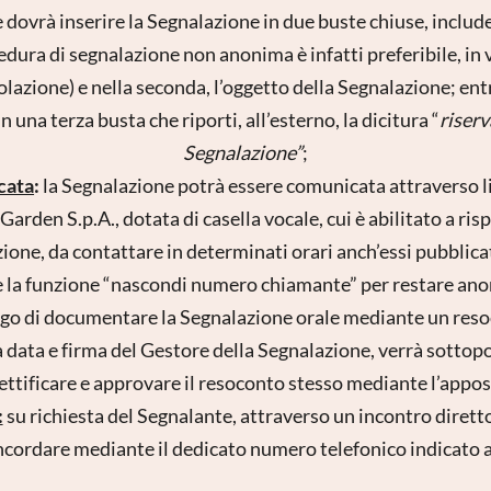
e dovrà inserire la Segnalazione in due buste chiuse, include
cedura di segnalazione non anonima è infatti preferibile, in 
olazione) e nella seconda, l’oggetto della Segnalazione; e
in una terza busta che riporti, all’esterno, la dicitura “
riserv
Segnalazione”
;
cata
:
la Segnalazione potrà essere comunicata attraverso l
 Garden S.p.A., dotata di casella vocale, cui è abilitato a r
one, da contattare in determinati orari anch’essi pubblicati
 la funzione “nascondi numero chiamante” per restare anon
igo di documentare la Segnalazione orale mediante un reso
 data e firma del Gestore della Segnalazione, verrà sottopo
 rettificare e approvare il resoconto stesso mediante l’appo
:
su richiesta del Segnalante, attraverso un incontro diretto
cordare mediante il dedicato numero telefonico indicato 