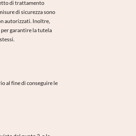
getto di trattamento
misure di sicurezza sono
on autorizzati. Inoltre,
per garantire la tutela
stessi.
o al fine di conseguire le
visto dal punto 3, o la