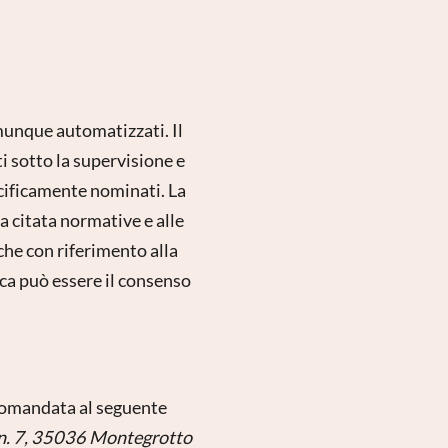
omunque automatizzati. Il
i sotto la supervisione e
ecificamente nominati. La
ra citata normative e alle
che con riferimento alla
dica può essere il consenso
ccomandata al seguente
e n. 7, 35036 Montegrotto