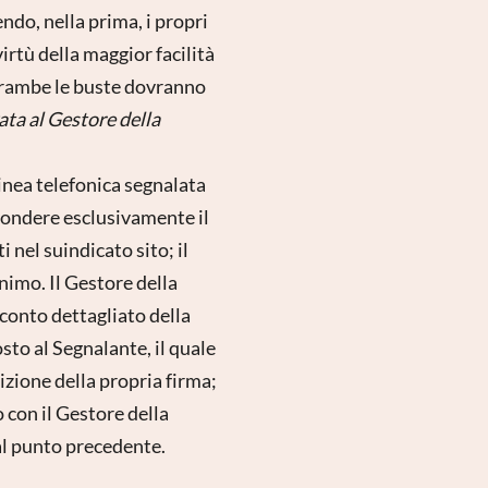
ndo, nella prima, i propri
virtù della maggior facilità
ntrambe le buste dovranno
ata al Gestore della
inea telefonica segnalata
ispondere esclusivamente il
 nel suindicato sito; il
imo. Il Gestore della
conto dettagliato della
sto al Segnalante, il quale
sizione della propria firma;
 con il Gestore della
al punto precedente.