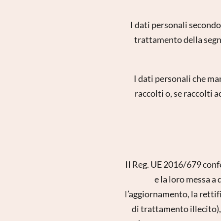
I dati personali secondo 
trattamento della segn
I dati personali che m
raccolti o, se raccolt
Il Reg. UE 2016/679 confer
e la loro messa a 
l’aggiornamento, la rettif
di trattamento illecito),