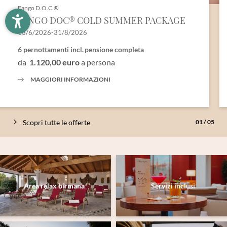
Fango D.O.C.®
Nome
Cognome*
FANGO DOC® COLD SUMMER PACKAGE
13/6/2026-31/8/2026
E-mail*
6 pernottamenti
incl.
pensione completa
da
1.120,00 euro
a persona
MAGGIORI INFORMAZIONI
Consenso marketing*
*campi obbligatori
Scopri tutte le offerte
01
/
05
Invia
Area relax birmana
Servizi inclusi