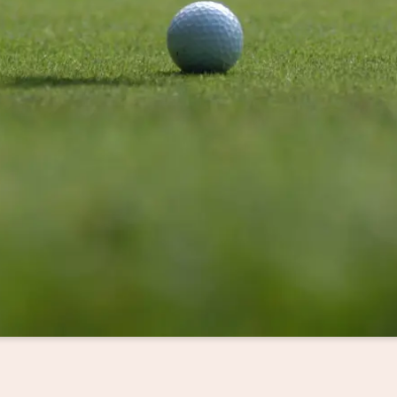
sletteranmeldung
Anrede
Familie
Herr
Frau
Vorname
Nachname*
E-Mail*
Einwilligung Marketing*
*Pflichtfelder