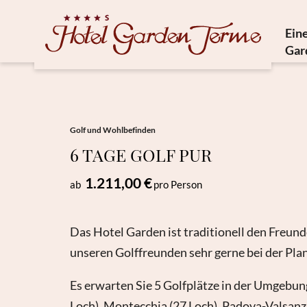
Eine
Gar
Geschic
Me
Nachh
Golf und Wohlbefinden
6 TAGE GOLF PUR
So 
1.211,00 €
ab
pro Person
Das Hotel Garden ist traditionell den Freunde
unseren Golffreunden sehr gerne bei der Pla
Es erwarten Sie 5 Golfplätze in der Umgebun
Loch), Montecchia (27 Loch), Padova-Valsanzib