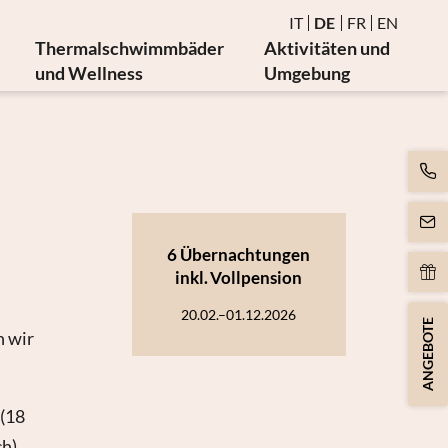
IT
DE
FR
EN
Thermalschwimmbäder
Aktivitäten und
und Wellness
Umgebung
Wasser und Thermalschwimmbäder
Gesundheitsseminare
Sauna und Dampfbad
Veranstaltungen
ien
Burma-Ruheraum
Golf und Radfahren
Bewegung
Kunst und Kultur
Massagen und Beauty
6 Übernachtungen
ie
Spa Day
inkl.
Vollpension
20.02.–01.12.2026
ANGEBOTE
n wir
 (18
h).