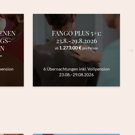
VENEN
FANGO PLUS 5+1:
GS-
23.8.-29.8.2026
ON
1.273,00 €
ab
pro Person
on
pension
6 Übernachtungen
inkl.
Vollpension
23.08.–29.08.2026