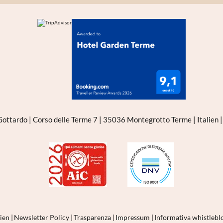
 Gottardo
|
Corso delle Terme 7
|
35036 Montegrotto Terme
|
Italien
nien
|
Newsletter Policy
|
Trasparenza
|
Impressum
|
Informativa whistleb