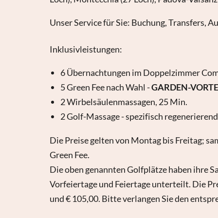
Unser Service für Sie: Buchung, Transfers, A
Inklusivleistungen:
6 Übernachtungen im Doppelzimmer Com
5 Green Fee nach Wahl -
GARDEN-VORTEIL:
2 Wirbelsäulenmassagen, 25 Min.
2 Golf-Massage - spezifisch regenerierend
Die Preise gelten von Montag bis Freitag; sam
Green Fee.
Die oben genannten Golfplätze haben ihre S
Vorfeiertage und Feiertage unterteilt. Die P
und € 105,00. Bitte verlangen Sie den entsp