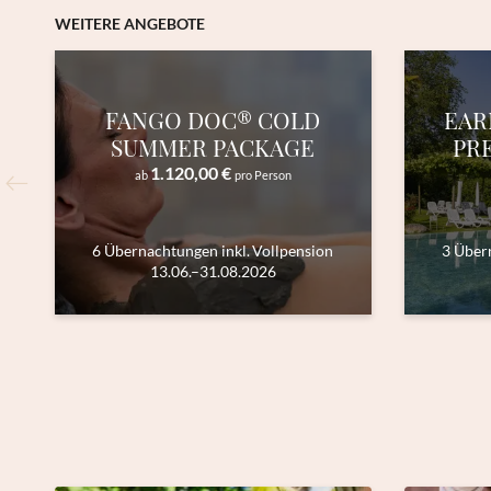
WEITERE ANGEBOTE
FANGO DOC® COLD
EAR
SUMMER PACKAGE
PR
1.120,00 €
ab
pro Person
6 Übernachtungen
inkl.
Vollpension
3 Über
13.06.–31.08.2026