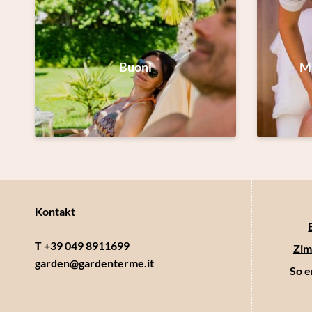
Buoni
Ma
Kontakt
T +39 049 8911699
Zim
garden@
gardenterme.
it
So e