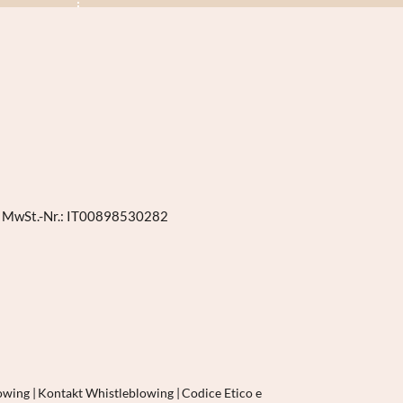
|
MwSt.-Nr.: IT00898530282
lowing
|
Kontakt Whistleblowing
|
Codice Etico e