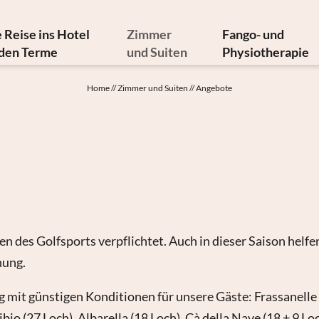
 Reise ins Hotel
Zimmer
Fango- und
den Terme
und Suiten
Physiotherapie
hte und Kunstschätze
Angebote
Fangotherapie
Home
//
Zimmer und Suiten
//
Angebote
diterrane Küche
Inklusivleistungen
Thermaltherapien
altige Philosophie
Infos von A bis Z
Medizinische Therap
Newsletter
Galerie
Physiater
erreichen Sie uns
Videos
Physiotherapie
Buchung
Hydrokinesiotherap
Anfrage
Therapieanfrage
Geschenkgutscheine
n des Golfsports verpflichtet. Auch in dieser Saison helfe
nung.
g mit günstigen Konditionen für unsere Gäste: Frassanelle
io (27 Loch), Albarella (18 Loch), Cà della Nave (18 + 9 Loc