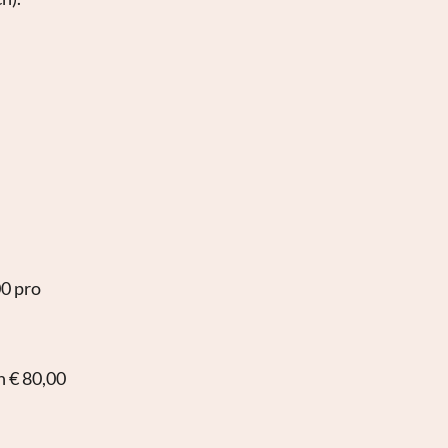
00 pro
n € 80,00