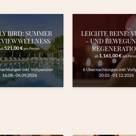
Anfragen
LY BIRD: SUMMER
LEICHTE BEINE: 
EVIEW WELLNESS
- UND BEWEGUN
REGENERATI
521,00 €
ab
pro Person
1.161,00 €
ab
pro Pers
nachtungen
inkl.
Vollpension
6 Übernachtungen
inkl.
Voll
16.08.–06.09.2026
20.02.–01.12.2026