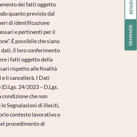
RÉSERVATION
tamento dei fatti oggetto
ndo quanto previsto dal
meri di identificazione
DEMANDE
essari e pertinenti per il
one”. È possibile che siano
ti dati, il loro conferimento
re i fatti oggetto della
ri rispetto alle finalità
 e li cancellerà. I Dati
b) (D.Lgs. 24/2023 – D.Lgs.
 (a condizione che non
le Segnalazioni di illeciti,
oprio contesto lavorativo o
i nel procedimento di