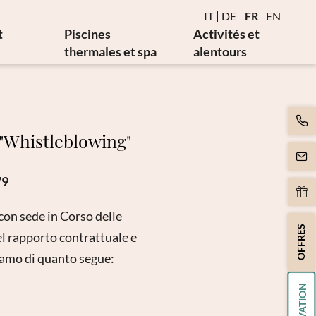
IT
DE
FR
EN
t
Piscines
Activités et
thermales et spa
alentours
ie
Eau et piscines thermales
Événements
males
Sauna et bain de vapeur
Golf et vélo
cales
Espace birman de détente
Art et culture
i "Whistleblowing"
Mouvement
pie
Massages et esthétique
79
rapie
Spa Day
rapie
on sede in Corso delle
OFFRES
l rapporto contrattuale e
miamo di quanto segue: