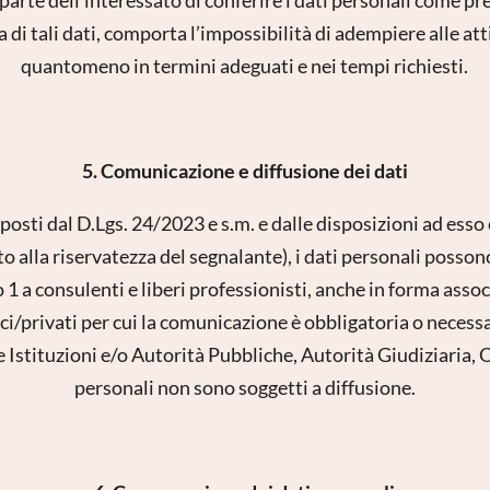
E-mail*
di tali dati, comporta l’impossibilità di adempiere alle attiv
quantomeno in termini adeguati e nei tempi richiesti.
Accord au marketing*
*champs obligatoires
5. Comunicazione e diffusione dei dati
Envoyer
isposti dal D.Lgs. 24/2023 e s.m. e dalle disposizioni ad esso
o alla riservatezza del segnalante), i dati personali posso
to 1 a consulenti e liberi professionisti, anche in forma ass
ci/privati per cui la comunicazione è obbligatoria o neces
 Istituzioni e/o Autorità Pubbliche, Autorità Giudiziaria, Or
personali non sono soggetti a diffusione.