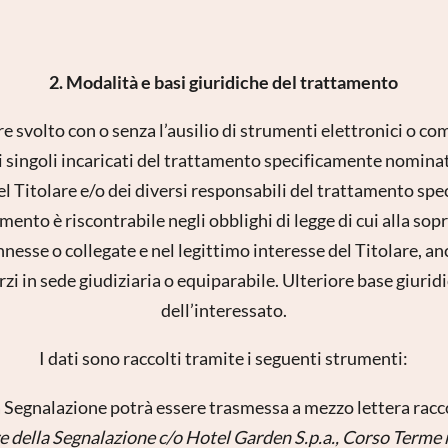
2. Modalità e basi giuridiche del trattamento
e svolto con o senza l’ausilio di strumenti elettronici o c
 singoli incaricati del trattamento specificamente nominat
el Titolare e/o dei diversi responsabili del trattamento sp
mento è riscontrabile negli obblighi di legge di cui alla sop
nnesse o collegate e nel legittimo interesse del Titolare, an
erzi in sede giudiziaria o equiparabile. Ulteriore base giuri
dell’interessato.
I dati sono raccolti tramite i seguenti strumenti:
la Segnalazione potrà essere trasmessa a mezzo lettera ra
e della Segnalazione c/o Hotel Garden S.p.a., Corso Term