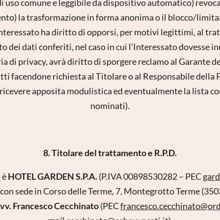
di uso comune e leggibile da dispositivo automatico) revoca
ento) la trasformazione in forma anonima o il blocco/limitaz
interessato ha diritto di opporsi, per motivi legittimi, al t
 dei dati conferiti, nel caso in cui l’Interessato dovesse i
a di privacy, avrà diritto di sporgere reclamo al Garante de
ritti facendone richiesta al Titolare o al Responsabile della
 ricevere apposita modulistica ed eventualmente la lista c
nominati).
8. Titolare del trattamento e R.P.D.
o è
HOTEL GARDEN S.P.A.
(P.IVA 00898530282 – PEC
gar
con sede in Corso delle Terme, 7, Montegrotto Terme (350
Avv. Francesco Cecchinato
(PEC
francesco.cecchinato@ord