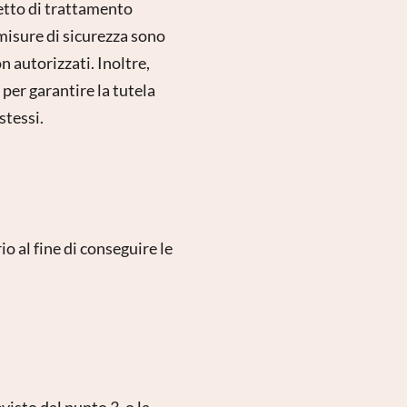
getto di trattamento
misure di sicurezza sono
on autorizzati. Inoltre,
per garantire la tutela
stessi.
o al fine di conseguire le
visto dal punto 3, o la