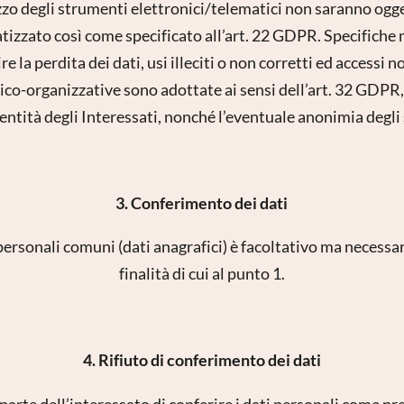
ezzo degli strumenti elettronici/telematici non saranno og
zato così come specificato all’art. 22 GDPR. Specifiche 
 la perdita dei dati, usi illeciti o non corretti ed accessi n
ico-organizzative sono adottate ai sensi dell’art. 32 GDPR, 
dentità degli Interessati, nonché l’eventuale anonimia degli 
3. Conferimento dei dati
cription à la newsletter
personali comuni (dati anagrafici) è facoltativo ma necessari
Titre
finalità di cui al punto 1.
Famille
Monsieur
Madame
Prénom
Nom de famille*
4. Rifiuto di conferimento dei dati
 parte dell’interessato di conferire i dati personali come pre