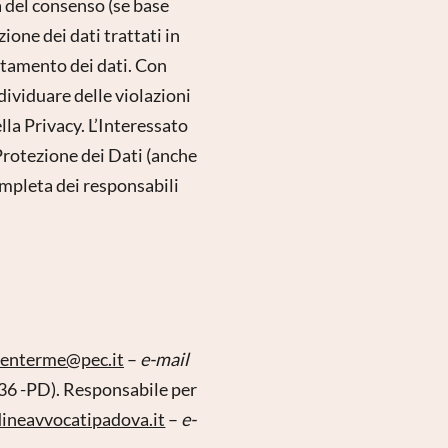
 del consenso (se base
ione dei dati trattati in
rattamento dei dati. Con
ndividuare delle violazioni
lla Privacy. L’Interessato
 Protezione dei Dati (anche
ompleta dei responsabili
denterme@pec.it
–
e-mail
36 -PD). Responsabile per
ineavvocatipadova.it
–
e-