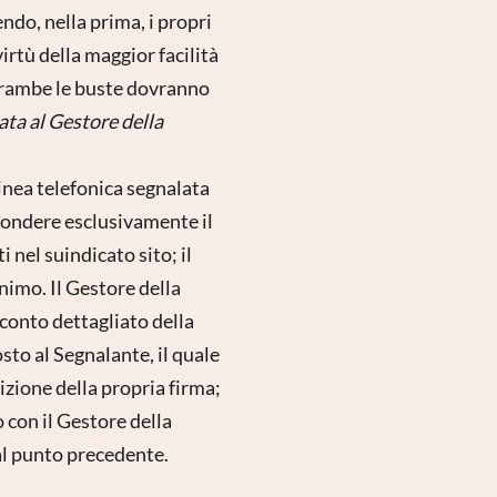
ndo, nella prima, i propri
virtù della maggior facilità
ntrambe le buste dovranno
ata al Gestore della
inea telefonica segnalata
ispondere esclusivamente il
 nel suindicato sito; il
imo. Il Gestore della
conto dettagliato della
sto al Segnalante, il quale
sizione della propria firma;
 con il Gestore della
al punto precedente.