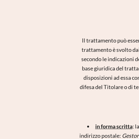
Il trattamento può esser
trattamento è svolto dai
secondo le indicazioni d
base giuridica del tratta
disposizioni ad essa co
difesa del Titolare o di t
in forma scritta
: 
indirizzo postale:
Gestor