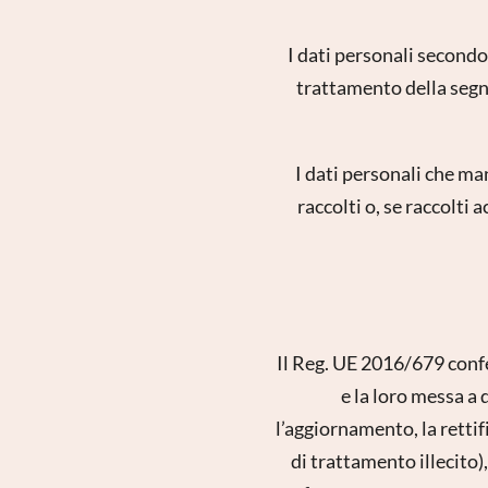
I dati personali secondo 
trattamento della segn
I dati personali che m
raccolti o, se raccolt
Il Reg. UE 2016/679 confer
e la loro messa a 
l’aggiornamento, la rettif
di trattamento illecito),