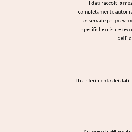
I dati raccolti a m
completamente automatiz
osservate per prevenire
specifiche misure tecn
dell’i
Ins
Il conferimento dei dati 
L’eventuale rifiuto da