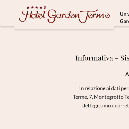
Un 
Gar
Trésor
Cuisi
Phi
Informativa – Sis
Comm
A
In relazione ai dati per
Terme, 7, Montegrotto Te
del legittimo e corre