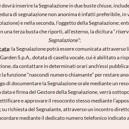
e dovrà inserire la Segnalazione in due buste chiuse, include
cedura di segnalazione non anonima è infatti preferibile, in 
olazione) e nella seconda, l’oggetto della Segnalazione; e
in una terza busta che riporti, all’esterno, la dicitura “
riserv
Segnalazione”
;
cata
:
la Segnalazione potrà essere comunicata attraverso l
 Garden S.p.A., dotata di casella vocale, cui è abilitato a r
one, da contattare in determinati orari anch’essi pubblicati
 la funzione “nascondi numero chiamante” per restare anon
igo di documentare la Segnalazione orale mediante un reso
 data e firma del Gestore della Segnalazione, verrà sottopo
 rettificare e approvare il resoconto stesso mediante l’appo
:
su richiesta del Segnalante, attraverso un incontro diretto
cordare mediante il dedicato numero telefonico indicato 