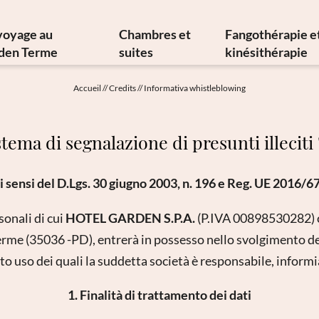
voyage au
Chambres et
Fangothérapie e
den Terme
suites
kinésithérapie
s d’histoire et d’art
Offres
Fangothérap
Accueil
//
Credits
//
Informativa whistleblowing
ne méditerranéenne
Services inclus
Thérapies ther
losophie durable
Infos de A à Z
Thérapies médi
tema di segnalazione di presunti illecit
Newsletter
Galerie d’images
Physiatre
ent nous joindre
Vidéos
Physiothéra
i sensi del D.Lgs. 30 giugno 2003, n. 196 e Reg. UE 2016/6
Réservation
Hydrokinésithé
Demande
Demande de thé
sonali di cui
HOTEL GARDEN S.P.A.
(P.IVA 00898530282) c
Bons cadeaux
rme (35036 -PD), entrerà in possesso nello svolgimento de
tto uso dei quali la suddetta società è responsabile, infor
1. Finalità di trattamento dei dati