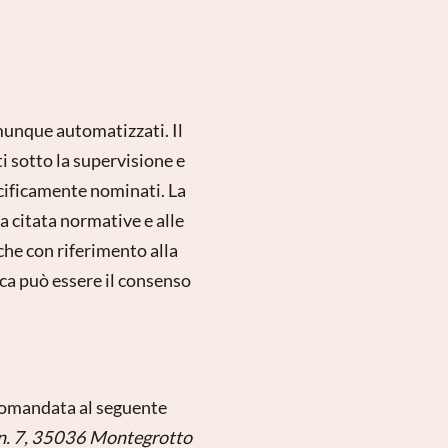
omunque automatizzati. Il
i sotto la supervisione e
ecificamente nominati. La
ra citata normative e alle
che con riferimento alla
dica può essere il consenso
ccomandata al seguente
e n. 7, 35036 Montegrotto