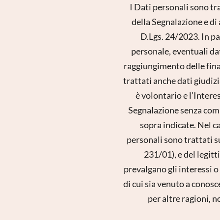
I Dati personali sono tr
della Segnalazione e d
D.Lgs. 24/2023. In par
personale, eventuali dati
raggiungimento delle final
trattati anche dati giudizia
è volontario e l’Intere
Segnalazione senza comun
sopra indicate. Nel cas
personali sono trattati su
231/01), e del legitt
prevalgano gli interessi o 
di cui sia venuto a conosc
per altre ragioni, n