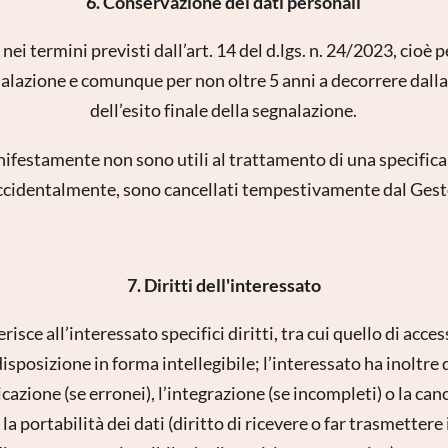
6. Conservazione dei dati personali
nei termini previsti dall’art. 14 del d.lgs. n. 24/2023, cioè 
alazione e comunque per non oltre 5 anni a decorrere dall
dell’esito finale della segnalazione.
anifestamente non sono utili al trattamento di una specific
i accidentalmente, sono cancellati tempestivamente dal Gest
7. Diritti dell'interessato
isce all’interessato specifici diritti, tra cui quello di acces
disposizione in forma intellegibile; l’interessato ha inoltre 
icazione (se erronei), l’integrazione (se incompleti) o la canc
 la portabilità dei dati (diritto di ricevere o far trasmettere i