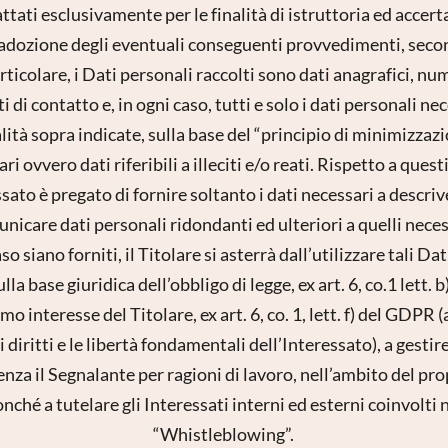
attati esclusivamente per le finalità di istruttoria ed accer
i adozione degli eventuali conseguenti provvedimenti, seco
ticolare, i Dati personali raccolti sono dati anagrafici, nu
 di contatto e, in ogni caso, tutti e solo i dati personali nec
ità sopra indicate, sulla base del “principio di minimizzazi
ri ovvero dati riferibili a illeciti e/o reati. Rispetto a ques
ssato è pregato di fornire soltanto i dati necessari a descrive
icare dati personali ridondanti ed ulteriori a quelli necessa
o siano forniti, il Titolare si asterrà dall’utilizzare tali Dati
lla base giuridica dell’obbligo di legge, ex art. 6, co.1 lett. 
imo interesse del Titolare, ex art. 6, co. 1, lett. f) del GDPR
i diritti e le libertà fondamentali dell’Interessato), a gestire 
enza il Segnalante per ragioni di lavoro, nell’ambito del pr
onché a tutelare gli Interessati interni ed esterni coinvolt
“Whistleblowing”.