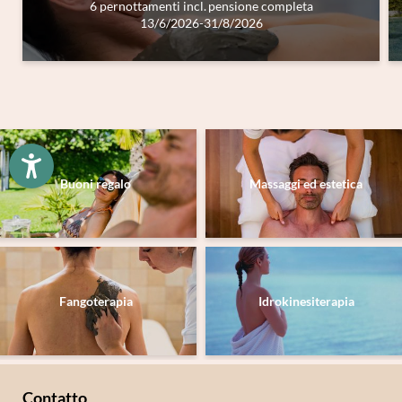
6 pernottamenti
incl.
pensione completa
Registrazione alla newsletter
13/6/2026-31/8/2026
Titolo
Famiglia
Signor
Signora
Nome
Cognome*
Buoni regalo
Massaggi ed estetica
E-mail*
Consenso marketing*
Fangoterapia
Idrokinesiterapia
*campi obbligatori
Invia
Contatto