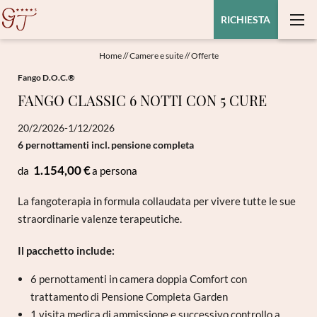
RICHIESTA
Home
//
Camere e suite
//
Offerte
Fango D.O.C.®
FANGO CLASSIC 6 NOTTI CON 5 CURE
20/2/2026-1/12/2026
6 pernottamenti
incl.
pensione completa
1.154,00 €
da
a persona
La fangoterapia in formula collaudata per vivere tutte le sue
straordinarie valenze terapeutiche.
Il pacchetto include:
6 pernottamenti in camera doppia Comfort con
trattamento di Pensione Completa Garden
1 visita medica di ammissione e successivo controllo a