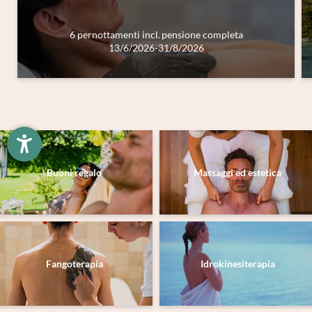
Registrazione alla newsletter
6 pernottamenti
incl.
pensione completa
13/6/2026-31/8/2026
Titolo
Famiglia
Signor
Signora
Nome
Cognome*
Buoni regalo
Massaggi ed estetica
E-mail*
Consenso marketing*
*campi obbligatori
Fangoterapia
Idrokinesiterapia
Invia