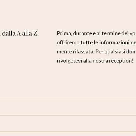
 dalla A alla Z
Prima, durante e al termine del vo
offriremo
tutte le informazioni n
mente rilassata. Per qualsiasi
dom
rivolgetevi alla nostra reception!
volge orario continuato dalle 8.00 alle 21.00 e fornisce agli 
i delle visite mediche
glia sono i benvenuti nel nostro hotel!
I cani hanno accesso 
e massaggi
 in giardino è stata adibita un’
area riservata
ai vostri amic