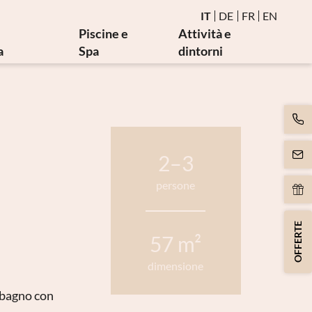
IT
DE
FR
EN
Piscine e
Attività e
a
Spa
dintorni
erapia
Acqua e piscine termali
Seminari salutistici
termali
Sauna e bagno vapore
Eventi
mediche
Area relax birmana
Golf e bike
tra
Movimento
Arte e cultura
2–3
rapia
Massaggi ed estetica
persone
iterapia
Spa Day
oni ASL
OFFERTE
 terapia
57 m²
dimensione
n bagno con