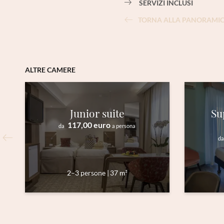
SERVIZI INCLUSI
TORNA ALLA PANORAMI
ALTRE CAMERE
Junior suite
Su
117,00 euro
da
a persona
da
2–3 persone
|
37 m²