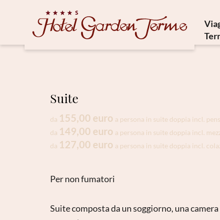
Via
Ter
St
Cu
F
Suite
155,00 euro
C
da
a persona in suite doppia incl. pen
149,00 euro
da
a persona in suite doppia incl. mez
127,00 euro
da
a persona in suite doppia incl. cola
Per non fumatori
Suite composta da un soggiorno, una camera d