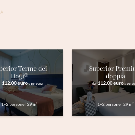
E-mail*
CA
Consenso marketing*
*campi obbligatori
Invia
perior Terme dei
Superior Prem
Dogi®
doppia
112,00 euro
112,00 euro
a persona
da
a pers
1–2 persone
|
29 m²
1–2 persone
|
29 m²