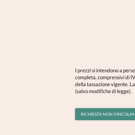
Reg
I prezzi si intendono a pers
completa, comprensivi di IV
della tassazione vigente. La
(salvo modifiche di legge).
RICHIESTA NON VINCOLA