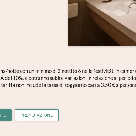
istrazione alla newsletter
ona/notte con un minimo di 3 notti (o 6 nelle festività), in cam
A del 10%, e potranno subire variazioni in relazione al periodo
 tariffa non include la tassa di soggiorno pari a 3,50 € a person
Titolo
Famiglia
Signor
Signora
NTE
PRENOTAZIONE
Nome
Cognome*