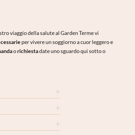
stro viaggio della salute al Garden Terme vi
ecessarie
per vivere un soggiorno a cuor leggero e
anda
o
richiesta
date uno sguardo qui sotto o
ospiti i seguenti servizi:
ai saloni dell’hotel e al
i a quattro zampe.