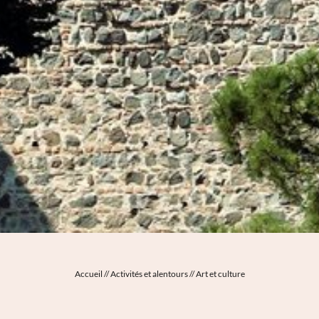
Accueil
//
Activités et alentours
//
Art et culture