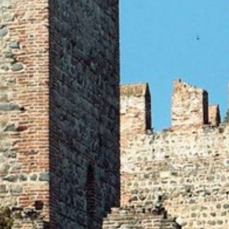
cription à la newsletter
Titre
Famille
Monsieur
Madame