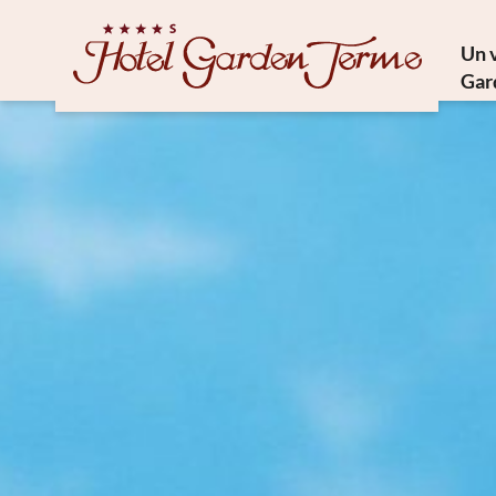
Un 
Gar
Trésor
Cuisi
Phi
Comm