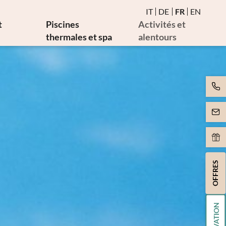
IT
DE
FR
EN
t
Piscines
Activités et
thermales et spa
alentours
ie
Eau et piscines thermales
Événements
males
Sauna et bain de vapeur
Golf et vélo
cales
Espace birman de détente
Art et culture
Mouvement
pie
Massages et esthétique
rapie
Spa Day
rapie
OFFRES