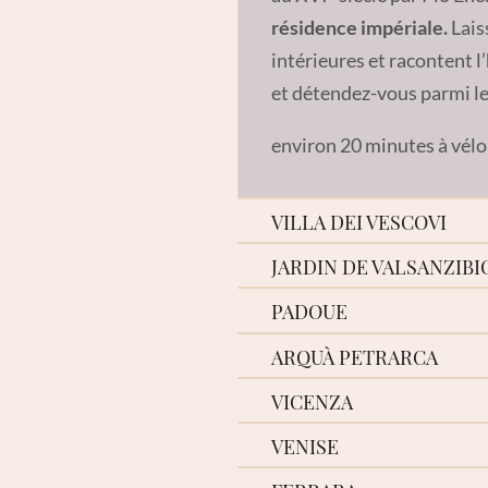
résidence impériale.
Lais
intérieures et racontent 
et détendez-vous parmi le
environ 20 minutes à vélo
VILLA DEI VESCOVI
JARDIN DE VALSANZIBI
À
Luvigliano,
insérée dans
dans laquelle le
classicis
PADOUE
e
XVI
siècle à la demande 
ARQUÀ PETRARCA
fascine par ses salles int
VICENZA
enchanté par la beauté na
VENISE
Pourquoi ce centre élégant
environ 22 minutes à vélo
découvrir de vos propres y