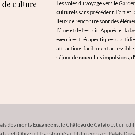
 de culture
Les voies du voyage vers le Gard
culturels
sans précédent. L’art et 
lieux de rencontre
sont des élémen
l’âme et de l’esprit. Apprécier
la
be
exercices thérapeutiques quotidie
attractions facilement accessible
séjour de
nouvelles impulsions, 
lais des monts Euganéens
, le
Château de Catajo
est un édi
a I degli Obizzi et transformé au fil du temps en
Palais Duca