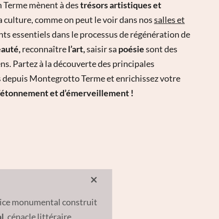
en Terme mènent à des
trésors artistiques et
la culture, comme on peut le voir dans nos
salles et
ts essentiels dans le processus de régénération de
auté,
reconnaître
l’art,
saisir sa
poésie
sont des
ns. Partez à la découverte des principales
s depuis Montegrotto Terme et enrichissez votre
d’étonnement et
d’émerveillement !
fice monumental construit
l
, cénacle littéraire,