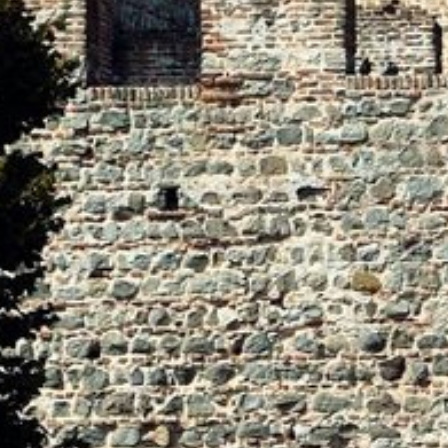
Prénom
Nom de famille*
E-mail*
Accord au marketing*
*champs obligatoires
Envoyer