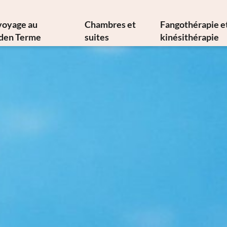
voyage au
Chambres et
Fangothérapie e
den Terme
suites
kinésithérapie
s d’histoire et d’art
Offres
Fangothérap
ne méditerranéenne
Services inclus
Thérapies ther
losophie durable
Infos de A à Z
Thérapies médi
Newsletter
Galerie d’images
Physiatre
ent nous joindre
Vidéos
Physiothéra
Réservation
Hydrokinésithé
Demande
Demande de thé
Bons cadeaux