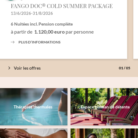
FANGO DOC® COLD SUMMER PACKAGE
E-mail*
13/6/2026-31/8/2026
6 Nuitées
incl.
Pension complète
à partir de
1.120,00 euro
par personne
Accord au marketing*
PLUS D’INFORMATIONS
*champs obligatoires
Envoyer
Voir les offres
01
/
05
Thérapies thermales
Espace birman de détente