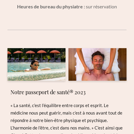
sciatique, la douleur au cou, le dos et lombaire. Une
Heures de bureau du physiatre
:
sur réservation
technique douce pour un contact profond, qui utilise la
mobilisation légère, localise principalement dans la région
entre le crâne et le sacrum, pour détecter des altérations et
les corriger, et ainsi rétablir le rythme crânio-sacrale.
DEMANDE
Notre passeport de santé® 2023
« La santé, c’est l’équilibre entre corps et esprit. Le
médicine nous peut guérir, mais c’est à nous avant tout de
répondre á notre bien-être physique et psychique.
L’harmonie de l’être, c’est dans nos mains. » C’est ainsi que