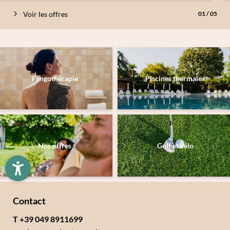
Voir les offres
01
/
05
Fangothérapie
Piscines thermales
Inscription à la newsletter
Titre
Famille
Monsieur
Madame
Nos offres
Golf et vélo
Prénom
Nom de famille*
E-mail*
Contact
T +39 049 8911699