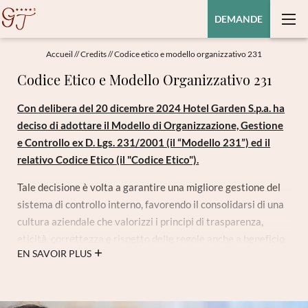
DEMANDE
Accueil
//
Credits
//
Codice etico e modello organizzativo 231
Codice Etico e Modello Organizzativo 231
Con delibera del 20 dicembre 2024 Hotel Garden S.p.a. ha
deciso di adottare il Modello di Organizzazione, Gestione
e Controllo ex D. Lgs. 231/2001 (il “Modello 231”) ed il
relativo Codice Etico (il "Codice Etico").
Tale decisione è volta a garantire una migliore gestione del
sistema di controllo interno, favorendo il consolidarsi di una
cultura aziendale che valorizzi i principi di trasparenza,
eticità, correttezza e rispetto delle regole anche a beneficio
EN SAVOIR PLUS
dell’immagine aziendale e del rafforzarsi della fiducia degli
stakeholders.
Chiediamo a tutti i nostri dipendenti, collaboratori, fornitori,