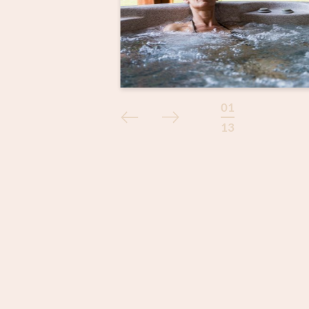
01
/
13