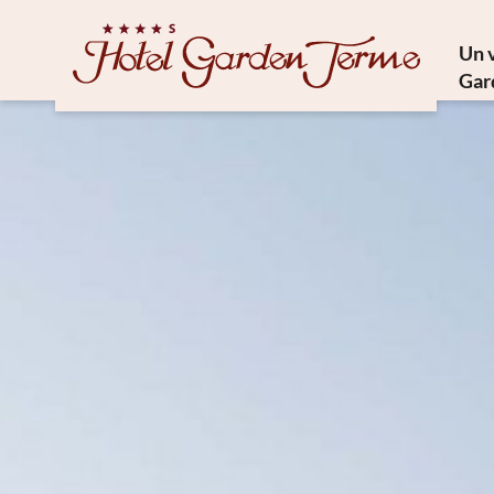
Un 
Gar
Trésor
Cuisi
Phi
Comm