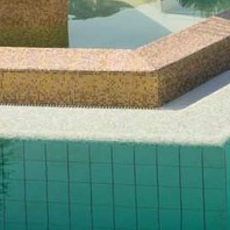
Prénom
Nom de famille*
E-mail*
Accord au marketing*
*champs obligatoires
Envoyer