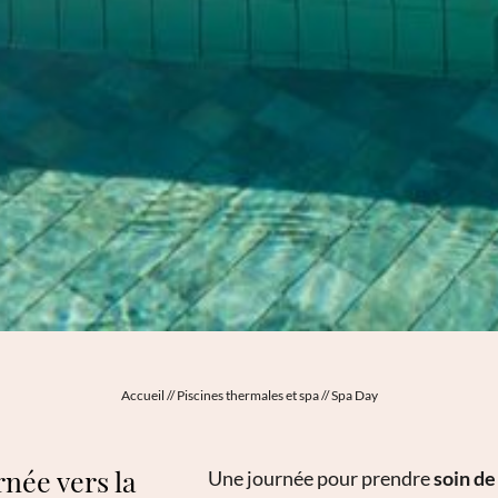
Accueil
//
Piscines thermales et spa
//
Spa Day
née vers la
Une journée pour prendre
soin de