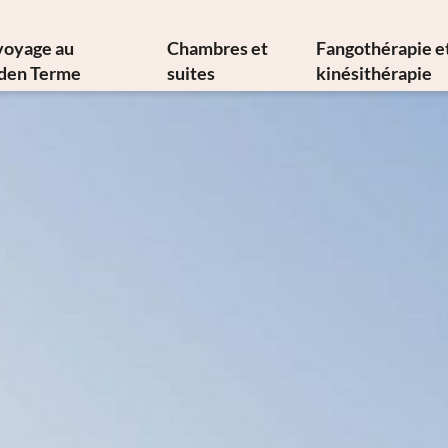
voyage au
Chambres et
Fangothérapie e
den Terme
suites
kinésithérapie
s d’histoire et d’art
Offres
Fangothérap
ne méditerranéenne
Services inclus
Thérapies ther
losophie durable
Infos de A à Z
Thérapies médi
Newsletter
Galerie d’images
Physiatre
ent nous joindre
Vidéos
Physiothéra
Réservation
Hydrokinésithé
Demande
Demande de thé
Bons cadeaux