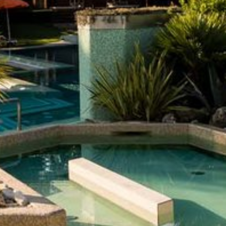
cription à la newsletter
Titre
Famille
Monsieur
Madame