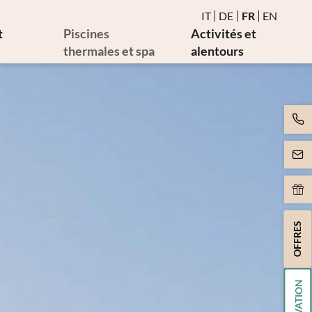
IT
DE
FR
EN
t
Piscines
Activités et
thermales et spa
alentours
ie
Eau et piscines thermales
Événements
males
Sauna et bain de vapeur
Golf et vélo
cales
Espace birman de détente
Art et culture
Mouvement
pie
Massages et esthétique
rapie
Spa Day
rapie
OFFRES