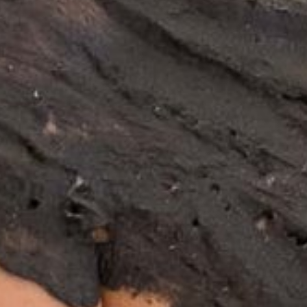
cription à la newsletter
Titre
Famille
Monsieur
Madame
Prénom
Nom de famille*