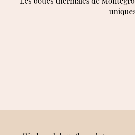
Les boues thermales de Montegro
unique