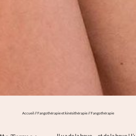
Accueil
//
Fangothérapie et kinésithérapie
//
Fangothérapie
Il y a de la boue … et de la boue ! L