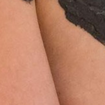
E-mail*
Accord au marketing*
*champs obligatoires
Envoyer