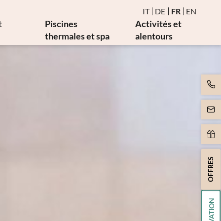
IT
DE
FR
EN
t
Piscines
Activités et
thermales et spa
alentours
ie
Eau et piscines thermales
Événements
males
Sauna et bain de vapeur
Golf et vélo
cales
Espace birman de détente
Art et culture
Mouvement
pie
Massages et esthétique
rapie
Spa Day
rapie
OFFRES