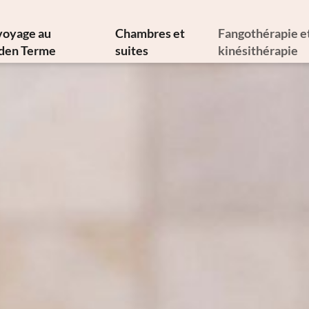
voyage au
Chambres et
Fangothérapie e
den Terme
suites
kinésithérapie
s d’histoire et d’art
Offres
Fangothérap
ne méditerranéenne
Services inclus
Thérapies ther
losophie durable
Infos de A à Z
Thérapies médi
Newsletter
Galerie d’images
Physiatre
ent nous joindre
Vidéos
Physiothéra
Réservation
Hydrokinésithé
Demande
Demande de thé
Bons cadeaux