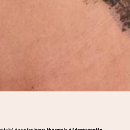
’unicité de notre
boue thermale à Montegrotto