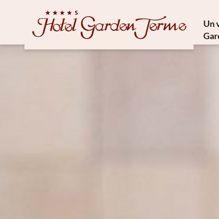
Un 
Gar
Trésor
Cuisi
Phi
Comm