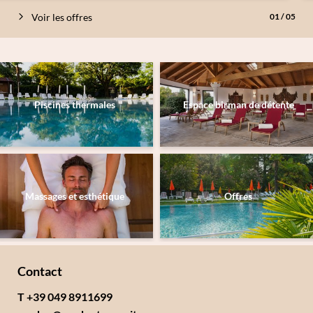
Voir les offres
01
/
05
Piscines thermales
Espace birman de détente
Massages et esthétique
Offres
Contact
T +39 049 8911699