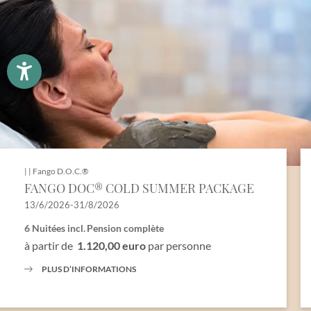
Famille
Monsieur
Madame
Prénom
Nom de famille*
E-mail*
Accord au marketing*
|
|
Fango D.O.C.®
FANGO DOC® COLD SUMMER PACKAGE
*champs obligatoires
13/6/2026-31/8/2026
Envoyer
6 Nuitées
incl.
Pension complète
à partir de
1.120,00 euro
par personne
PLUS D’INFORMATIONS