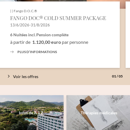
|
|
Fango D.O.C.®
FANGO DOC® COLD SUMMER PACKAGE
13/6/2026-31/8/2026
6 Nuitées
incl.
Pension complète
à partir de
1.120,00 euro
par personne
PLUS D’INFORMATIONS
Voir les offres
01
/
05
Infos de A à Z
Thérapies médicales