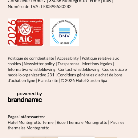
Corso delle Terme 7
|
35036 Montegrotto Terme
|
Italy
|
Numéro de TVA: IT00898530282
Politique de confidentialité
|
Accessibility
|
Politique relative aux
cookies
|
Newsletter policy
|
Trasparenza
|
Mentions légales
|
Informativa whistleblowing
|
Contact whistleblowing
|
Codice etico e
modello organizzativo 231
|
Conditions générales d'achat de bons
d'achat en ligne
|
Plan du site
|
© 2026 Hotel Garden Spa
Pages intéressantes:
Hotel Montegrotto Terme
|
Boue Thermale Montegrotto
|
Piscines
thermales Montegrotto