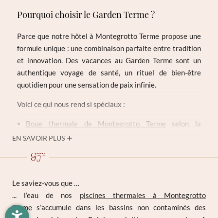
Pourquoi choisir le Garden Terme ?
Parce que notre hôtel à Montegrotto Terme propose une
formule unique : une combinaison parfaite entre tradition
et innovation. Des vacances au Garden Terme sont un
authentique voyage de santé, un rituel de bien-être
quotidien pour une sensation de paix infinie.
Voici ce qui nous rend si spéciaux :
Boue thermale de Montegrotto Terme
selon la
Inscription à la newsletter
discipline régionale
Fango D.O.C.®
EN SAVOIR PLUS
Une eau basique qui réduit drastiquement l’acidose :
unique dans le Bassin Thermal Euganéen
Titre
2
1 200 m
de
piscines d’eau thermale
avec musique
Famille
Monsieur
Madame
Le saviez-vous que …
sous l’eau, jacuzzis exclusifs et douches
... l’eau de nos
piscines thermales à Montegrotto
aromathérapeutiques
Terme
s’accumule dans les bassins non contaminés des
Protocole spécifique dans la préparation du
menu sans
Prénom
Nom de famille*