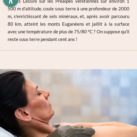
Monts Lessini sur les Préalpes vénitiennes sur environ 1
gluten
et
respect des intolérances alimentaires
500 m d’altitude, coule sous terre à une profondeur de 2000
D’intéressants ateliers et séminaires salutaires sur la
E-mail*
m, s’enrichissant de sels minéraux, et, après avoir parcouru
médicine holistique
80 km, atteint les monts Euganéens et jaillit à la surface
De nombreuses formules et
offres de bien-être
avec
avec une température de plus de 75/80 °C ? On suppose qu'il
des remises avantageuses
Accord au marketing*
reste sous terre pendant cent ans !
Technologie innovante MEMON®
pour purifier l’air
et l'eau dans les canalisations
*champs obligatoires
Système Sanipill® pour la désinfection des oreillers
dans les
chambres et suites
Envoyer
Système d'osmose qui filtre l'eau thermale pour
2
irriguer les
50 000 m
de jardin
Deux bornes de recharge pour voitures électriques
Riche programme d’animations hebdomadaire avec
des activités aquatiques et des concerts en soirée