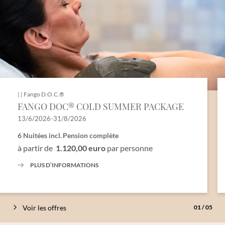
|
|
Fango D.O.C.®
FANGO DOC® COLD SUMMER PACKAGE
13/6/2026-31/8/2026
6 Nuitées
incl.
Pension complète
à partir de
1.120,00 euro
par personne
PLUS D’INFORMATIONS
Inscription à la newsletter
Titre
Voir les offres
01
/
05
Famille
Monsieur
Madame