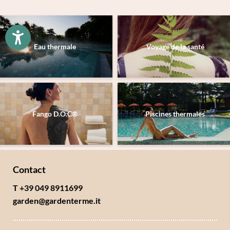
Prénom
Nom de famille*
Eau thermale
Voyage de la santé
E-mail*
Accord au marketing*
Fango D.O.C®
Piscines thermales
*champs obligatoires
Envoyer
Contact
T +39 049 8911699
garden@
gardenterme.
it