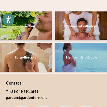
Famille
Monsieur
Madame
Prénom
Nom de famille*
Bons cadeaux
Massages et esthétique
E-mail*
Accord au marketing*
Fangothérapie
Hydrokinésithérapie
*champs obligatoires
Envoyer
Contact
T +39 049 8911699
garden@
gardenterme.
it